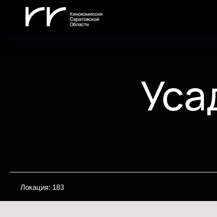
Уса
Локация: 183