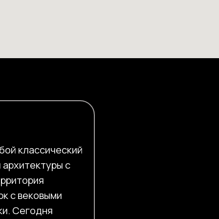
обой классический
 архитектуры с
ерритория
рк с вековыми
ки. Сегодня