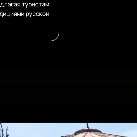
едлагая туристам
адициями русской