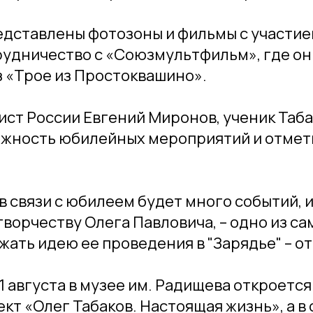
едставлены фотозоны и фильмы с участием
рудничество с «Союзмультфильм», где он
 «Трое из Простоквашино».
ст России Евгений Миронов, ученик Таба
ажность юбилейных мероприятий и отмет
 в связи с юбилеем будет много событий, и
ворчеству Олега Павловича, – одно из са
ать идею ее проведения в "Зарядье" – от
21 августа в музее им. Радищева откроет
кт «Олег Табаков. Настоящая жизнь», а в 