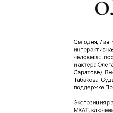
Сегодня, 7 ав
интерактивная
человека», по
и актера Олега
Саратове). Вы
Табакова. Суд
поддержке Пр
Экспозиция ра
МХАТ, ключевы