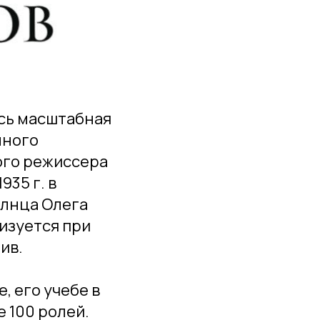
ась масштабная
нного
ого режиссера
935 г. в
олнца Олега
изуется при
ив.
, его учебе в
е 100 ролей.