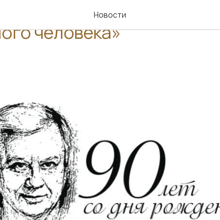
 «Олег Табаков. Судьба
Новости
ого человека»