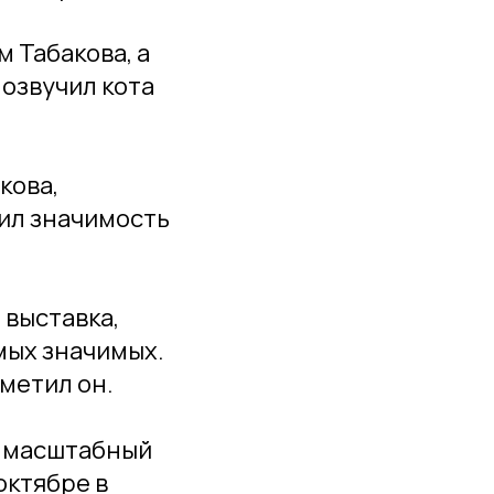
 Табакова, а
 озвучил кота
кова,
ил значимость
 выставка,
мых значимых.
метил он.
ся масштабный
октябре в