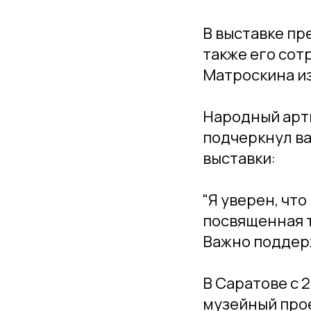
В выставке пр
также его сот
Матроскина из
Народный арти
подчеркнул в
выставки:
"Я уверен, что
посвященная т
Важно поддерж
В Саратове с 
музейный прое