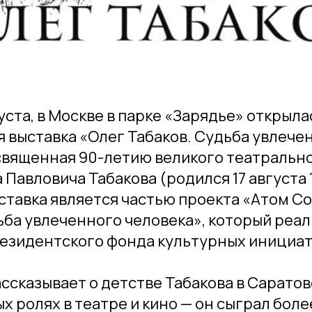
густа, в Москве в парке «Зарядье» открыл
 выставка «Олег Табаков. Судьба увлече
священная 90-летию великого театральн
 Павловича Табакова (родился 17 августа 1
ставка является частью проекта «Атом С
ьба увлеченного человека», который реал
езидентского фонда культурных инициат
ссказывает о детстве Табакова в Саратове
х ролях в театре и кино — он сыграл боле