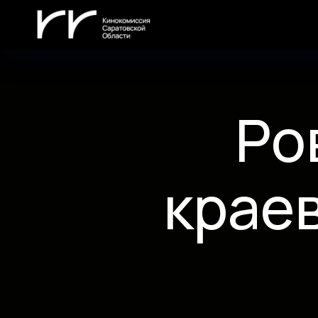
Ро
крае