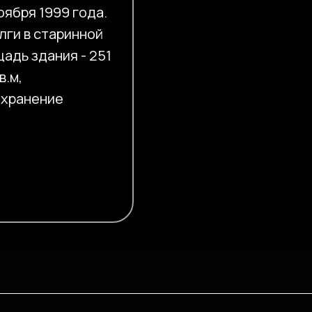
оября 1999 года.
лги в старинной
адь здания - 251
в.м,
 хранение