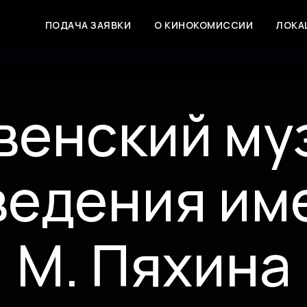
ПОДАЧА ЗАЯВКИ
О КИНОКОМИССИИ
ЛОКА
венский му
ведения име
М. Пяхина