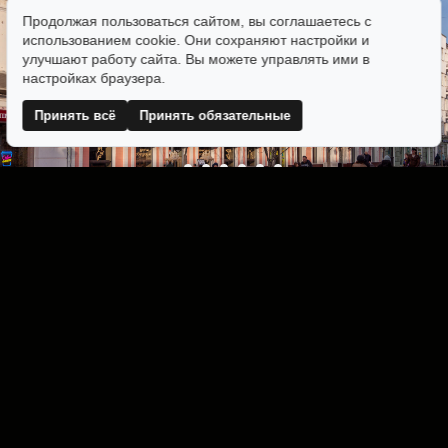
Продолжая пользоваться сайтом, вы соглашаетесь с
использованием cookie. Они сохраняют настройки и
улучшают работу сайта. Вы можете управлять ими в
настройках браузера.
Принять всё
Принять обязательные
Скачать все фотографии ZIP-архивом