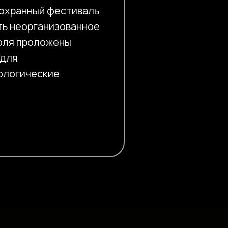
оохранный фестиваль
ть неорганизованное
оля проложены
 для
ологические