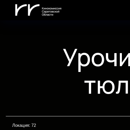
Урочи
тюл
Локация: 72