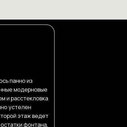
ось панно из
янные модерновые
ом и расстекловка
чно устелен
второй этаж ведет
 остатки фонтана,