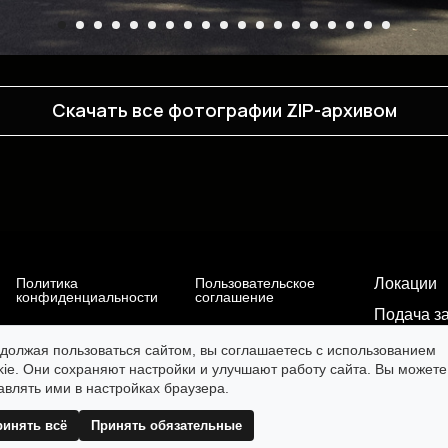
Скачать все фотографии ZIP-архивом
Политика
Пользовательское
Локации
конфиденциальности
соглашение
Подача з
Проекты
должая пользоваться сайтом, вы соглашаетесь с использованием
kie. Они сохраняют настройки и улучшают работу сайта. Вы можете
Новости
авлять ими в настройках браузера.
О Киноко
ринять всё
Принять обязательные
Наши пар