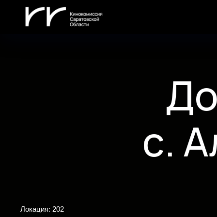
До
с. 
Локация: 202