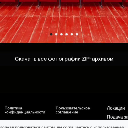
Скачать все фотографии ZIP-архивом
Политика
Пользовательское
Локации
конфиденциальности
соглашение
Подача з
Проекты
должая пользоваться сайтом, вы соглашаетесь с использованием