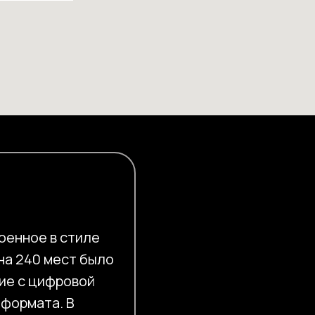
оенное в стиле
на 240 мест было
ие с цифровой
-формата. В